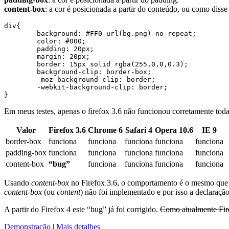
content-box
: a cor é posicionada a partir do conteúdo, ou como diss
div{

	background: #FF0 url(bg.png) no-repeat;

	color: #000;

	padding: 20px;

	margin: 20px;

	border: 15px solid rgba(255,0,0,0.3);

	background-clip: border-box;

	-moz-background-clip: border;

	-webkit-background-clip: border;

Em meus testes, apenas o firefox 3.6 não funcionou corretamente todas
Valor
Firefox 3.6
Chrome 6
Safari 4
Opera 10.6
IE 9
border-box
funciona
funciona
funciona
funciona
funciona
padding-box
funciona
funciona
funciona
funciona
funciona
content-box
“bug”
funciona
funciona
funciona
funciona
Usando
content-box
no Firefox 3.6, o comportamento é o mesmo que
content-box
(ou
content
) não foi implementado e por isso a declaraçã
A partir do Firefox 4 este “bug” já foi corrigido.
Como atualmente Fire
Demonstração
|
Mais detalhes