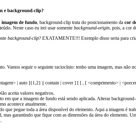
in e background-clip?
a
imagem de fundo
, background-clip trata do posicionamento da
cor d
eúdo. Neste caso eu irei usar somente
background-origin
, pois, a cor
onte
background-clip
? EXATAMENTE!!! Exemplo disso seria para criar
 Vamos seguir o seguinte raciocínio: tenho uma imagem, mas não no ta
gem> | auto ]{1,2} || contain | cover ] [ [ , [ <comprimento> | <porcent
ão aceita valores negativos.
em que a imagem de fundo está sendo aplicada. Alterar background-or
omo acontece atualmente.
 que pegue toda a área disponível do elemento. Aqui a imagem é trab
, mas garantindo que fique com as dimensões da área do elemento. Um
.