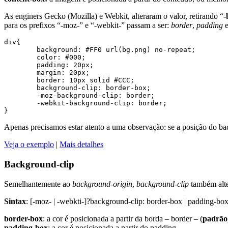
As enginers Gecko (Mozilla) e Webkit, alteraram o valor, retirando “
-
para os prefixos “-moz-” e “-webkit-” passam a ser:
border
,
padding
div{

	background: #FF0 url(bg.png) no-repeat;

	color: #000;

	padding: 20px;

	margin: 20px;

	border: 10px solid #CCC;

	background-clip: border-box;

	-moz-background-clip: border;

	-webkit-background-clip: border;

Apenas precisamos estar atento a uma observação: se a posição do ba
Veja o exemplo
|
Mais detalhes
Background-clip
Semelhantemente ao
background-origin
,
background-clip
também alte
Sintax
: [-moz- | -webkti-]?background-clip: border-box | padding-box
border-box
: a cor é posicionada a partir da borda – border – (
padrão
padding-box
: a cor é posicionada a partir do padding.