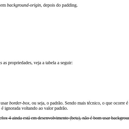
e em
background-origin
, depois do padding.
 as propriedades, veja a tabela a seguir:
 usar
border-box
, ou seja, o padrão. Sendo mais técnico, o que ocorre 
o é ignorada voltando ao valor padrão.
fox 4 ainda está em desenvolvimento (beta), não é bom usar backgroun