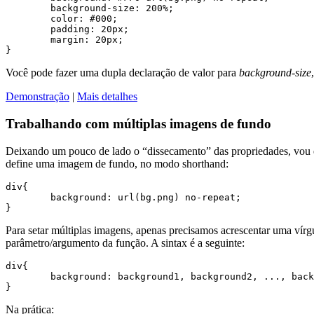
	background-size: 200%;

	color: #000;

	padding: 20px;

	margin: 20px;

Você pode fazer uma dupla declaração de valor para
background-size
Demonstração
|
Mais detalhes
Trabalhando com múltiplas imagens de fundo
Deixando um pouco de lado o “dissecamento” das propriedades, vou
define uma imagem de fundo, no modo shorthand:
div{

	background: url(bg.png) no-repeat;

Para setar múltiplas imagens, apenas precisamos acrescentar uma ví
parâmetro/argumento da função. A sintax é a seguinte:
div{

	background: background1, background2, ..., backgroundN;

Na prática: