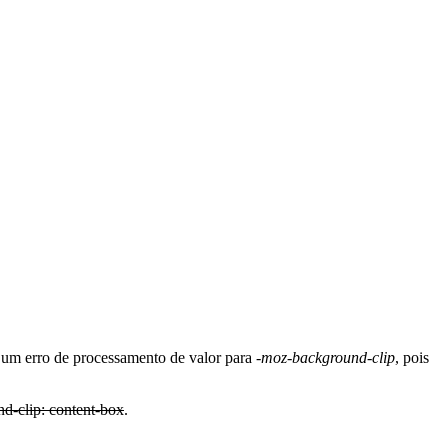
é um erro de processamento de valor para
-moz-background-clip
, pois
d-clip: content-box
.