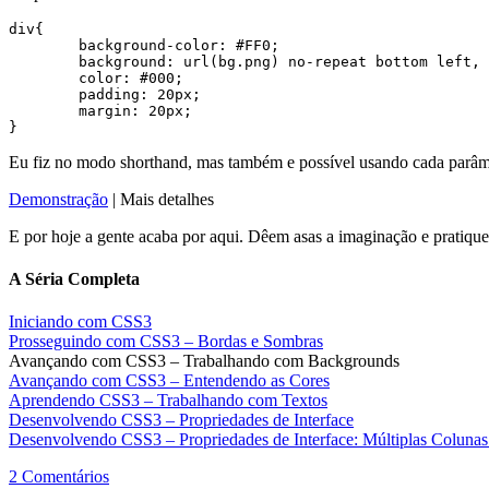
div{

	background-color: #FF0;

	background: url(bg.png) no-repeat bottom left, url(bg2.jpg) repeat-x top center, url(bg3.png) repeat-x bottom;

	color: #000;

	padding: 20px;

	margin: 20px;

Eu fiz no modo shorthand, mas também e possível usando cada parâmet
Demonstração
|
Mais detalhes
E por hoje a gente acaba por aqui. Dêem asas a imaginação e pratique
A Séria Completa
Iniciando com CSS3
Prosseguindo com CSS3 – Bordas e Sombras
Avançando com CSS3 – Trabalhando com Backgrounds
Avançando com CSS3 – Entendendo as Cores
Aprendendo CSS3 – Trabalhando com Textos
Desenvolvendo CSS3 – Propriedades de Interface
Desenvolvendo CSS3 – Propriedades de Interface: Múltiplas Colun
2 Comentários