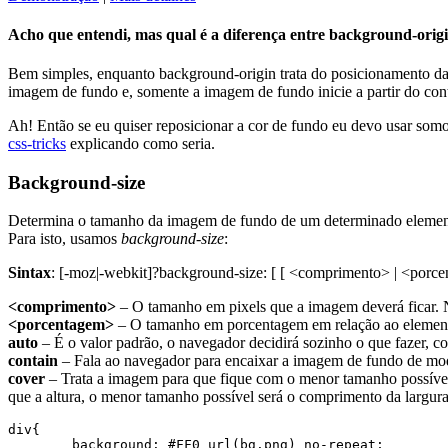
Acho que entendi, mas qual é a diferença entre background-orig
Bem simples, enquanto background-origin trata do posicionamento d
imagem de fundo e, somente a imagem de fundo inicie a partir do cont
Ah! Então se eu quiser reposicionar a cor de fundo eu devo usar som
css-tricks
explicando como seria.
Background-size
Determina o tamanho da imagem de fundo de um determinado elemento.
Para isto, usamos
background-size
:
Sintax
: [-moz|-webkit]?background-size: [ [ <comprimento> | <porcenta
<comprimento>
– O tamanho em pixels que a imagem deverá ficar. N
<porcentagem>
– O tamanho em porcentagem em relação ao elemento 
auto
– É o valor padrão, o navegador decidirá sozinho o que fazer, c
contain
– Fala ao navegador para encaixar a imagem de fundo de modo
cover
– Trata a imagem para que fique com o menor tamanho possível
que a altura, o menor tamanho possível será o comprimento da largura
div{

	background: #FF0 url(bg.png) no-repeat;
