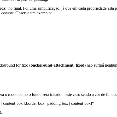
box
” no final. Foi uma simplificação, já que em cada propriedade esta pa
e
content.
Observe um exemplo:
ckground for fixo (
background-attachment: fixed
) não surtirá nenhum
ra o modo como o fundo será tratado, neste caso sendo a cor de fundo.
 | content-box [,border-box | padding-box | content-box]*
).