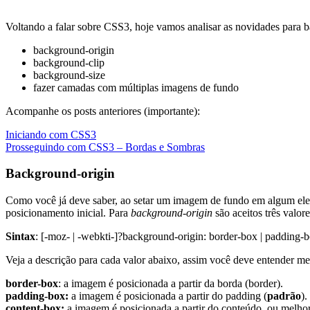
Voltando a falar sobre CSS3, hoje vamos analisar as novidades para ba
background-origin
background-clip
background-size
fazer camadas com múltiplas imagens de fundo
Acompanhe os posts anteriores (importante):
Iniciando com CSS3
Prosseguindo com CSS3 – Bordas e Sombras
Background-origin
Como você já deve saber, ao setar um imagem de fundo em algum elem
posicionamento inicial.
Para
background-origin
são aceitos três valor
Sintax
: [-moz- | -webkti-]?background-origin: border-box | padding-b
Veja a descrição para cada valor abaixo, assim você deve entender m
border-box
: a imagem é posicionada a partir da borda (border).
padding-box:
a imagem é posicionada a partir do padding (
padrão
).
content-box:
a imagem é posicionada a partir do conteúdo, ou melhor