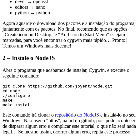
devel → openssl
editors → nano
python → python
Agora aguarde o download dos pacotes e a instalação do programa,
juntamente com os pacotes. No final, recomendo que as opções
“Create icon on Desktop” e “Add icon to Start Menu” estejam
marcadas, para você encontrar o cygwin mais rápido… Pronto!
Temos um Windows mais decente!
2 – Instale o NodeJS
Abra o programa que acabamos de instalar, Cygwin, e execute o
seguinte comando:
git clone https://github.com/joyent/node.git

cd node

./configure

make

Este comando irá clonar o
repositório do NodeJS
e instalá-lo no seu
Windows. Não usei o “https”, na url do github, pois pode acontecer
de disparar algum erro e complicar este tutorial, o que não será nada
legal… Se mesmo assim, ocorrer algum erro, repita este processo.