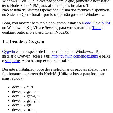
Windows… ok! O que eles não sabem, é que, primeiro é necessário
ter o NodeJS e o NPM para, ai sim, depois instalar o Tuild.
Não se trata de Sistema Operacional, e sim dos recursos disponíveis
no Sistema Operacional – por isso que não gosto de Windows…
Bom, vou mostrar bem rapidinho, como instalar o
NodeJS
e o
NPM
no Windows – XP, Vista e Seven -, para vocês usarem o
Tuild
e
qualquer outro projeto escrito em NodeJS:
1 – Instale o Cygwin
Cygwin
é uma espécie de Linux embutido no Windows… Para
instalar o Cygwin, acesse a url
http://cygwin.com/index.html
e baixe
o
setup.exe
. Abra o setup.exe para instalar…
Durante a instalação, você deve selecionar os pacotes abaixo, para
funcionamento correto do NodeJS (Utilize a busca para localizar
mais rápido):
devel → curl
devel → gcc-core
devel → gcc-g++
devel → gcc-gdc
devel → git
devel → make