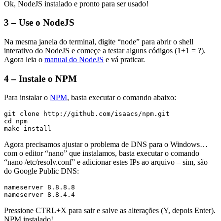
Ok, NodeJS instalado e pronto para ser usado!
3 – Use o NodeJS
Na mesma janela do terminal, digite “node” para abrir o shell
interativo do NodeJS e começe a testar alguns códigos (1+1 = ?).
Agora leia o
manual do NodeJS
e vá praticar.
4 – Instale o NPM
Para instalar o
NPM
, basta executar o comando abaixo:
git clone http://github.com/isaacs/npm.git

cd npm

Agora precisamos ajustar o problema de DNS para o Windows…
com o editor “nano” que instalamos, basta executar o comando
“nano /etc/resolv.conf” e adicionar estes IPs ao arquivo – sim, são
do Google Public DNS:
nameserver 8.8.8.8

Pressione CTRL+X para sair e salve as alterações (Y, depois Enter).
NPM instalado!