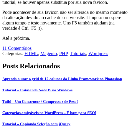
tutorial, se houver apenas substitua por sua nova favicon.
Pode acontecer de sua favicon não ser alterada no mesmo momento
da alteração devido ao cache de seu website. Limpe-o ou espere
algum tempo e teste novamente. Uns F5 também ajudam (na
verdade é Ctrl+F5 :)).
Até a próxima.
11 Comentários
Categorias:
HTML
,
Magento
,
PHP
,
Tutoriais
,
Wordpress
Posts Relacionados
Aprenda a usar o grid de 12 colunas do Linha Framework no Photoshop
Tutorial – Instalando NodeJS no Windows
Tuild – Um Construtor / Compressor de Peso!
Categorias amigáveis no WordPress – É bom para SEO!
Tutorial – Copiando Seleção com jQuery