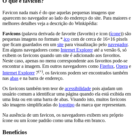
O que é favicon?
Favicon nada mais é do que aquelas pequenas imagens que
aparecem no navegador ao lado do endereço do site. Para maiores e
melhores detalhes veja a descrição do Winkipédia:
Favicons
(palavra derivada de favorite (favorito) e icon (
ícone
)) são
pequenas imagens no formato *.
ico
com de cerca de 16×16 pixels
que ficam guardados em um
site
para visualização pelo
navegador
.
Em alguns navegadores como
Internet Explorer
até a versão 6, só
exibem os favicons quando um site é adicionado aos favoritos.
Neste caso, apenas no menu correspondente aos favoritos pode-se
encontrar a imagem. Em outros navegadores como
Firefox
,
Opera
e
(+)
Internet Explorer
7
, os favicons podem ser encontrados também
nas
abas
e na barra de endereço.
Os favicons também tem teor de
acessibilidade
pois ajudam um
usuário comum a identificar uma página quando ela está exibida em
uma lista ou em uma barra de abas. Visando isto, muitos favicons
são imagens simplificadas do
logotipo
da marca que representam.
Na ausência de um favicon, os navegadores exibem seu próprio
ícone ou um ícone padrão como uma folha em branco.
Benefícios