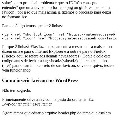
solução… o principal problema é que o IE “não consegue
entender” que uma favicon no formato png ou gif é realmente um
favicon, por isso que mais acima já fizemos o processo para deixa
no formato .ico
Para o código temos que ter 2 linhas:
<link rel="shortcut icon" href="https://mateussouzaweb.
Porque 2 linhas? Elas fazem exatamente a mesma coisa mais como
dizem uma é para o Internet Explorer e a outra é para o Firefox
(Firefox aqui se refere aos demais navegadores). Copie e cole este
código antes de fechar a tag <head>(</head>), altere o caminho
(href) para o caminho correto de sua favicon, salve o arquivo, teste e
veja funcionando.
Como inserir favicon no WordPress
Não tem segredo:
Primeiramente salve a favicon na pasta do seu tema. Ex:
../wp-content/themes/seutem
a
/
Agora temos que editar o arquivo header.php do tema que está em