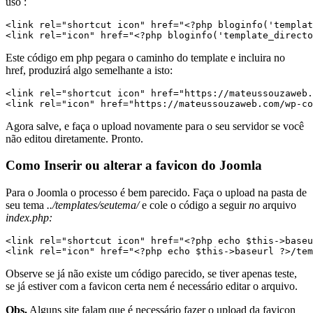
uso :
<link rel="shortcut icon" href="<?php bloginfo('templat
<link rel="icon" href="<?php bloginfo('template_directo
Este código em php pegara o caminho do template e incluira no
href, produzirá algo semelhante a isto:
<link rel="shortcut icon" href="https://mateussouzaweb.
Agora salve, e faça o upload novamente para o seu servidor se você
não editou diretamente. Pronto.
Como Inserir ou alterar a favicon do Joomla
Para o Joomla o processo é bem parecido. Faça o upload na pasta de
seu tema
../templates/seutema/
e cole o código a seguir
n
o arquivo
index.php:
<link rel="shortcut icon" href="<?php echo $this->baseu
<link rel="icon" href="<?php echo $this->baseurl ?>/tem
Observe se já não existe um código parecido, se tiver apenas teste,
se já estiver com a favicon certa nem é necessário editar o arquivo.
Obs.
Alguns site falam que é necessário fazer o upload da favicon