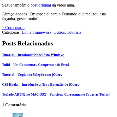
Segue também o
post original
da video aula.
Abraço a todos! Em especial para o Fernando que realizou esta
façanha, gostei muito!
1 Comentário
Categorias:
Linha Framework
,
Outros
,
Tutoriais
Posts Relacionados
Tutorial – Instalando NodeJS no Windows
Tuild – Um Construtor / Compressor de Peso!
Tutorial – Copiando Seleção com jQuery
CSS Hooks – Introdução a Nova Extensão do jQuery
Teclado ABTN2 no MAC OSX – Funciona Corretamente Todas as Teclas!
1 Comentário