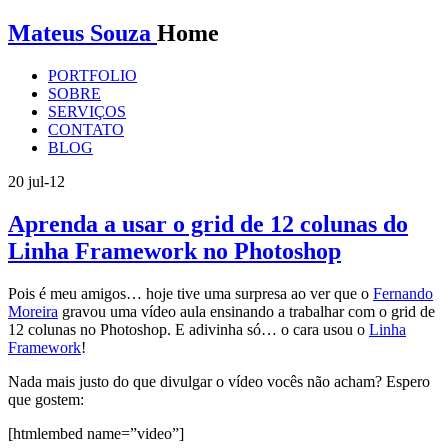
Mateus Souza
Home
PORTFOLIO
SOBRE
SERVIÇOS
CONTATO
BLOG
20
jul-12
Aprenda a usar o grid de 12 colunas do
Linha Framework no Photoshop
Pois é meu amigos… hoje tive uma surpresa ao ver que o
Fernando
Moreira
gravou uma vídeo aula ensinando a trabalhar com o grid de
12 colunas no Photoshop. E adivinha só… o cara usou o
Linha
Framework
!
Nada mais justo do que divulgar o vídeo vocês não acham? Espero
que gostem:
[htmlembed name=”video”]