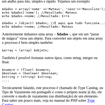
um atalho para isto, simples e rápido. Vejamos um exemplo:
$dados = array('nome' =>'Mateus', 'sexo'=>'Masculino');

echo $dados['nome']; //Resultado: Mateus

echo $dados->nome; //Resultado: Erro

$dados = (object) $dados; //É aqui que tudo funciona...

Anteriormente tinhamos uma array –
$dados
-, que em um “passe
de mágica” virou um objeto. Para converter um objeto em uma array
o processo é bem simples também:
Também é possível formatar outros tipos, como string, integer ou
float:
$numero = (float) $numero;

$boolean = (boolean) $boolean;

$string = (string) $string;

Tecnicamente falando, este processo é chamado de Type Casting, ou
Tipo de Vazamento em português e como o próprio nome já diz, ele
converte o modo de vazamento (ou distribuição) de um elemento.
Para saber um pouco mais, veja no manual do PHP sobre
Type
Casting
.