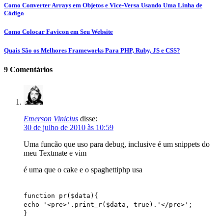
Como Converter Arrays em Objetos e Vice-Versa Usando Uma Linha de
Código
Como Colocar Favicon em Seu Website
Quais São os Melhores Frameworks Para PHP, Ruby, JS e CSS?
9 Comentários
Emerson Vinicius
disse:
30 de julho de 2010 às 10:59
Uma funcão que uso para debug, inclusive é um snippets do
meu Textmate e vim
é uma que o cake e o spaghettiphp usa
function pr($data){
echo '<pre>'.print_r($data, true).'</pre>';
}