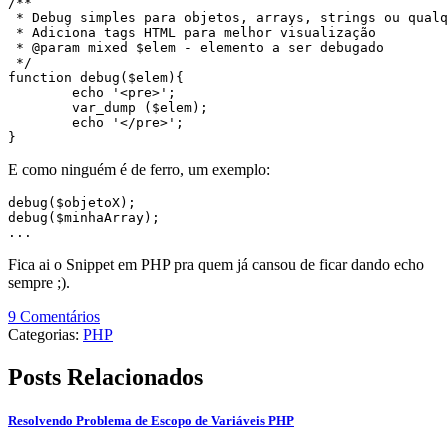
/**

 * Debug simples para objetos, arrays, strings ou qualq
 * Adiciona tags HTML para melhor visualização

 * @param mixed $elem - elemento a ser debugado

 */

function debug($elem){

	echo '<pre>';

	var_dump ($elem);

	echo '</pre>';

E como ninguém é de ferro, um exemplo:
debug($objetoX);

debug($minhaArray);

Fica ai o Snippet em PHP pra quem já cansou de ficar dando echo
sempre ;).
9 Comentários
Categorias:
PHP
Posts Relacionados
Resolvendo Problema de Escopo de Variáveis PHP